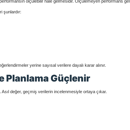
 performansın ölçülebilir hale gelmesidir. Ölçülemeyen performans geli
i şunlardır:
eğerlendirmeler yerine sayısal verilere dayalı karar alınır.
ile Planlama Güçlenir
r. Asıl değer, geçmiş verilerin incelenmesiyle ortaya çıkar.