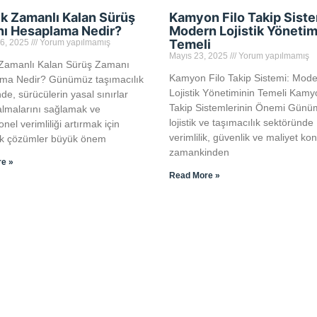
k Zamanlı Kalan Sürüş
Kamyon Filo Takip Siste
ı Hesaplama Nedir?
Modern Lojistik Yönetim
Temeli
16, 2025
Yorum yapılmamış
Mayıs 23, 2025
Yorum yapılmamış
Zamanlı Kalan Sürüş Zamanı
Kamyon Filo Takip Sistemi: Mod
ma Nedir? Günümüz taşımacılık
Lojistik Yönetiminin Temeli Kamy
de, sürücülerin yasal sınırlar
Takip Sistemlerinin Önemi Gün
almalarını sağlamak ve
lojistik ve taşımacılık sektöründe
nel verimliliği artırmak için
verimlilik, güvenlik ve maliyet kon
jik çözümler büyük önem
zamankinden
e »
Read More »