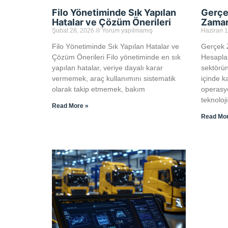
Filo Yönetiminde Sık Yapılan
Gerçe
Hatalar ve Çözüm Önerileri
Zaman
Şubat 28, 2026
Yorum yapılmamış
Haziran 
Filo Yönetiminde Sık Yapılan Hatalar ve
Gerçek 
Çözüm Önerileri Filo yönetiminde en sık
Hesapla
yapılan hatalar, veriye dayalı karar
sektörün
vermemek, araç kullanımını sistematik
içinde k
olarak takip etmemek, bakım
operasyo
teknolo
Read More »
Read Mor